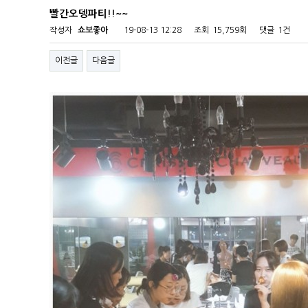
빨간오뎅파티!!~~
작성자
쇼보좋아
19-08-13 12:28
조회
15,759회
댓글
1건
이전글
다음글