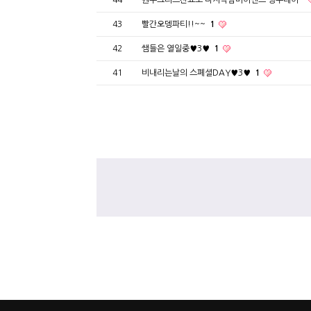
44
원주크리스챤쇼보 마지막썸머이벤트 빙수데이~
43
빨간오뎅파티!!~~
1
42
쌤들은 열일중♥3♥
1
41
비내리는날의 스폐셜DAY♥3♥
1