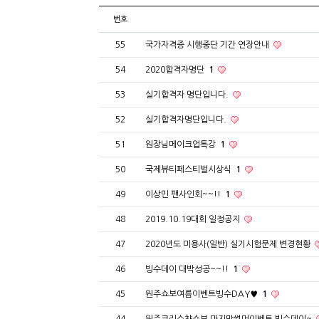
번호
55
국가자격증 시행중단 기간 연장안내
54
2020합격자명단
1
53
실기합격자 명단입니다.
52
실기합격자명단입니다.
51
원장님메이크업특강
1
50
국제뷰티페스티벌시상식
1
49
이상민 팬사인회~~!!
1
48
2019.10.19대회 일정공지
47
2020년도 미용사(일반) 실기시험문제 변경현황
46
빙수데이 대박성공~~!!
1
45
원주쇼보여름이벤트빙수DAY♥
1