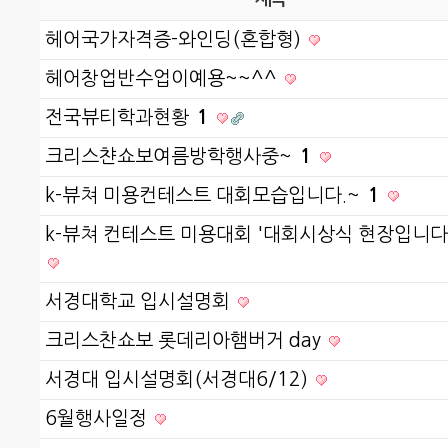
헤어국가자격증-와인딩(혼합형)
헤어창업반수업이예용~~^^
전국뷰티학과현황
1
크리스챤쇼보여름방학행사중~
1
k-뷰쳐 미용컨테스트 대회모습입니다.~
1
k-뷰쳐 컨테스트 미용대회 '대회시상식 현장입니다
서경대학교 입시설명회
크리스찬쇼보 롯데리아햄버거 day
서경대 입시설명회(서경대6/12)
6월행사일정