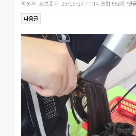
작성자
쇼보좋아
26-06-24 11:14
조회
568회
댓
다음글
본문