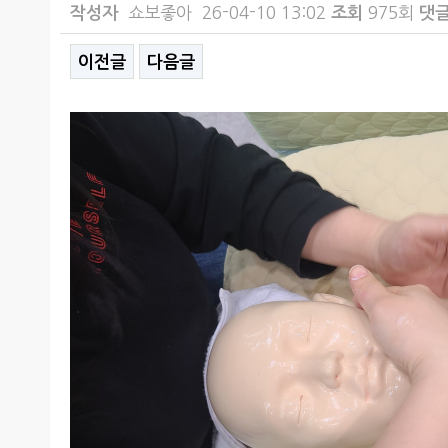
작성자
쇼보좋아
26-04-10 13:02
조회
975회
댓
이전글
다음글
본문