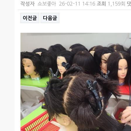
작성자
쇼보좋아
26-02-11 14:16
조회
1,159회
댓
이전글
다음글
본문