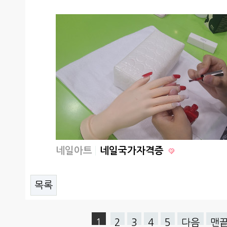
네일아트
네일국가자격증
목록
1
2
3
4
5
다음
맨